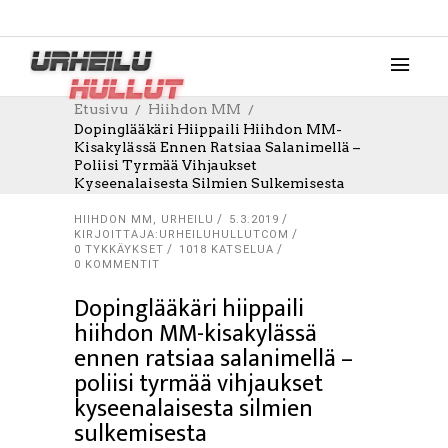
Etusivu
Hiihdon MM
Dopinglääkäri Hiippaili Hiihdon MM-
Kisakylässä Ennen Ratsiaa Salanimellä –
Poliisi Tyrmää Vihjaukset
Kyseenalaisesta Silmien Sulkemisesta
HIIHDON MM
,
URHEILU
5.3.2019
KIRJOITTAJA:URHEILUHULLUTCOM
0
TYKKÄYKSET
1018 KATSELUA
0 KOMMENTIT
Dopinglääkäri hiippaili
hiihdon MM-kisakylässä
ennen ratsiaa salanimellä –
poliisi tyrmää vihjaukset
kyseenalaisesta silmien
sulkemisesta