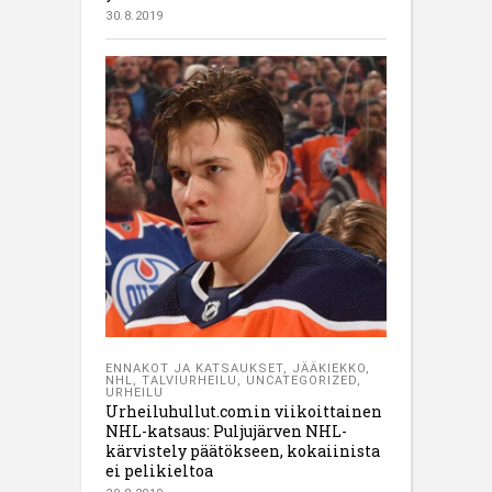
30.8.2019
ENNAKOT JA KATSAUKSET
,
JÄÄKIEKKO
,
NHL
,
TALVIURHEILU
,
UNCATEGORIZED
,
URHEILU
Urheiluhullut.comin viikoittainen
NHL-katsaus: Puljujärven NHL-
kärvistely päätökseen, kokaiinista
ei pelikieltoa