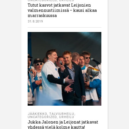
UNCATEGORIZED
,
URHEILU
Tutut kasvot jatkavat Leijonien
valmennustiimissä – kausi alkaa
marraskuussa
31.8.2019
JÄÄKIEKKO
,
TALVIURHEILU
,
UNCATEGORIZED
,
URHEILU
Jukka Jalonen ja Leijonat jatkavat
yhdessä vielä kolme kautta!