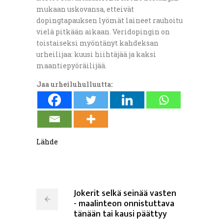
mukaan uskovansa, etteivät
dopingtapauksen lyömät laineet rauhoitu
vielä pitkään aikaan. Veridopingin on
toistaiseksi myöntänyt kahdeksan
urheilijaa: kuusi hiihtäjää ja kaksi
maantiepyöräilijää.
Jaa urheiluhulluutta:
Lähde
Jokerit selkä seinää vasten
- maalinteon onnistuttava
tänään tai kausi päättyy