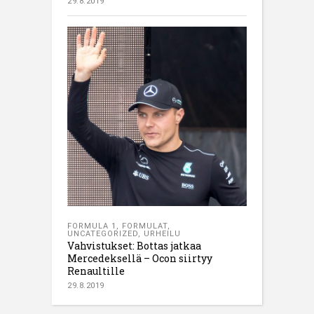
29.8.2019
FORMULA 1
,
FORMULAT
,
UNCATEGORIZED
,
URHEILU
Vahvistukset: Bottas jatkaa
Mercedeksellä – Ocon siirtyy
Renaultille
29.8.2019