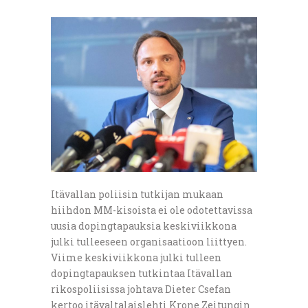
Itävallan poliisin tutkijan mukaan
hiihdon MM-kisoista ei ole odotettavissa
uusia dopingtapauksia keskiviikkona
julki tulleeseen organisaatioon liittyen.
Viime keskiviikkona julki tulleen
dopingtapauksen tutkintaa Itävallan
rikospoliisissa johtava Dieter Csefan
kertoo itävaltalaislehti Krone Zeitungin