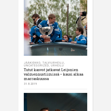
JÄÄKIEKKO
,
TALVIURHEILU
,
UNCATEGORIZED
,
URHEILU
Tutut kasvot jatkavat Leijonien
valmennustiimissä – kausi alkaa
marraskuussa
31.8.2019