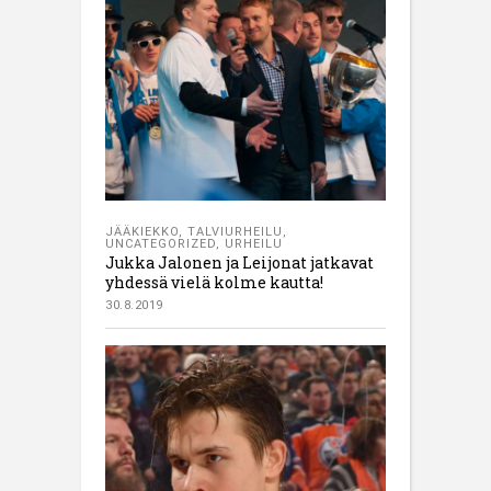
JÄÄKIEKKO
,
TALVIURHEILU
,
UNCATEGORIZED
,
URHEILU
Jukka Jalonen ja Leijonat jatkavat
yhdessä vielä kolme kautta!
30.8.2019