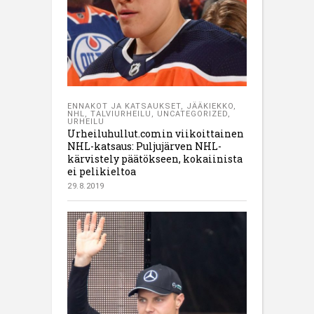
ENNAKOT JA KATSAUKSET
,
JÄÄKIEKKO
,
NHL
,
TALVIURHEILU
,
UNCATEGORIZED
,
URHEILU
Urheiluhullut.comin viikoittainen
NHL-katsaus: Puljujärven NHL-
kärvistely päätökseen, kokaiinista
ei pelikieltoa
29.8.2019