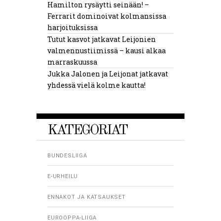
Hamilton rysäytti seinään! –
Ferrarit dominoivat kolmansissa
harjoituksissa
Tutut kasvot jatkavat Leijonien
valmennustiimissä – kausi alkaa
marraskuussa
Jukka Jalonen ja Leijonat jatkavat
yhdessä vielä kolme kautta!
KATEGORIAT
BUNDESLIIGA
E-URHEILU
ENNAKOT JA KATSAUKSET
EUROOPPA-LIIGA