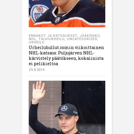
ENNAKOT JA KATSAUKSET
,
JÄÄKIEKKO
,
NHL
,
TALVIURHEILU
,
UNCATEGORIZED
,
URHEILU
Urheiluhullut.comin viikoittainen
NHL-katsaus: Puljujärven NHL-
kärvistely päätökseen, kokaiinista
ei pelikieltoa
29.8.2019