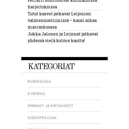
Ferrarit dominoivat kolmansissa
harjoituksissa
Tutut kasvot jatkavat Leijonien
valmennustiimissä – kausi alkaa
marraskuussa
Jukka Jalonen ja Leijonat jatkavat
yhdessä vielä kolme kautta!
KATEGORIAT
BUNDESLIIGA
E-URHEILU
ENNAKOT JA KATSAUKSET
EUROOPPA-LIIGA