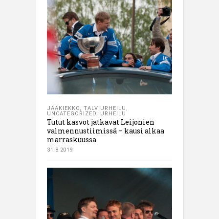
JÄÄKIEKKO
,
TALVIURHEILU
,
UNCATEGORIZED
,
URHEILU
Tutut kasvot jatkavat Leijonien
valmennustiimissä – kausi alkaa
marraskuussa
31.8.2019