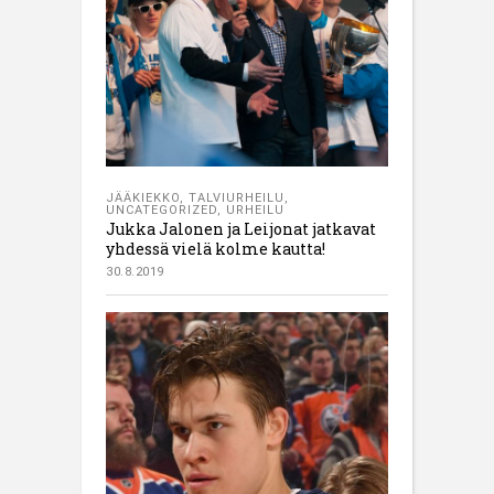
JÄÄKIEKKO
,
TALVIURHEILU
,
UNCATEGORIZED
,
URHEILU
Jukka Jalonen ja Leijonat jatkavat
yhdessä vielä kolme kautta!
30.8.2019