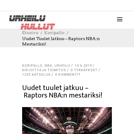
Etusivu
Koripallo
Uudet Tuulet Jatkuu – Raptors NBA:n
Mestariksi!
KORIPALLO
,
NBA
,
URHEILU
14.6.2019
KIRJOITTAJA:TOIMITUS
0
TYKKÄYKSET
1233 KATSELUA
0 KOMMENTIT
Uudet tuulet jatkuu –
Raptors NBA:n mestariksi!