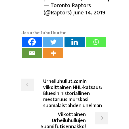
— Toronto Raptors
(@Raptors)
June 14, 2019
Jaa urheiluhulluutta:
Urheiluhullut.comin
viikoittainen NHL-katsaus:
Bluesin historiallinen
mestaruus murskasi
suomalaistähden unelman
Viikottainen
Urheiluhullujen
Suomifutisennakko!