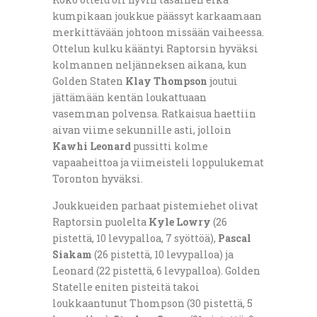
kumpikaan joukkue päässyt karkaamaan
merkittävään johtoon missään vaiheessa.
Ottelun kulku kääntyi Raptorsin hyväksi
kolmannen neljänneksen aikana, kun
Golden Staten
Klay Thompson
joutui
jättämään kentän loukattuaan
vasemman polvensa. Ratkaisua haettiin
aivan viime sekunnille asti, jolloin
Kawhi Leonard
pussitti kolme
vapaaheittoa ja viimeisteli loppulukemat
Toronton hyväksi.
Joukkueiden parhaat pistemiehet olivat
Raptorsin puolelta
Kyle Lowry
(26
pistettä, 10 levypalloa, 7 syöttöä),
Pascal
Siakam
(26 pistettä, 10 levypalloa) ja
Leonard (22 pistettä, 6 levypalloa). Golden
Statelle eniten pisteitä takoi
loukkaantunut Thompson (30 pistettä, 5