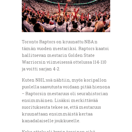
Toronto Raptors on kruunattu NBA:n
tämän vuoden mestariksi. Raptors kaatoi
hallitsevan mestarin Golden State
Warriorsin viimeisessä ottelussa 114-110
ja voitti sarjan 4-2.
Kuten NHL:ssä nähtiin, myös koripallon
puolella saavutusta voidaan pitää hienona
– Raptorsin mestaruus oli seurahistorian
ensimmäinen. Lisäksi merkittävää
suorituksesta tekee se, että mestaruus
kruunattaan ensimmäistä kertaa
kanadalaiselle joukkueelle.
Koko ottelu oli hyvin tasainen eikä