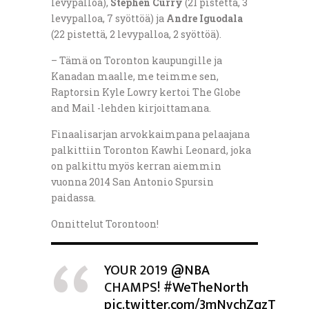
levypalloa),
Stephen Curry
(21 pistettä, 3
levypalloa, 7 syöttöä) ja
Andre Iguodala
(22 pistettä, 2 levypalloa, 2 syöttöä).
– Tämä on Toronton kaupungille ja
Kanadan maalle, me teimme sen,
Raptorsin Kyle Lowry kertoi The Globe
and Mail -lehden kirjoittamana.
Finaalisarjan arvokkaimpana pelaajana
palkittiin Toronton Kawhi Leonard, joka
on palkittu myös kerran aiemmin
vuonna 2014 San Antonio Spursin
paidassa.
Onnittelut Torontoon!
YOUR 2019
@NBA
CHAMPS!
#WeTheNorth
pic.twitter.com/3mNvchZqzT