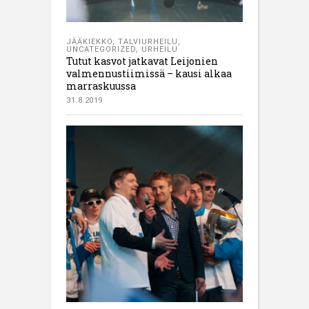
JÄÄKIEKKO
,
TALVIURHEILU
,
UNCATEGORIZED
,
URHEILU
Tutut kasvot jatkavat Leijonien
valmennustiimissä – kausi alkaa
marraskuussa
31.8.2019