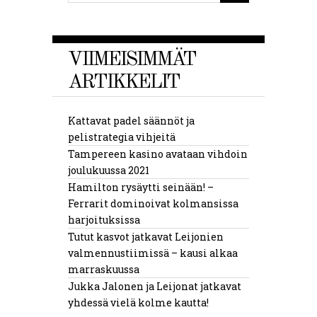
VIIMEISIMMÄT
ARTIKKELIT
Kattavat padel säännöt ja
pelistrategia vihjeitä
Tampereen kasino avataan vihdoin
joulukuussa 2021
Hamilton rysäytti seinään! –
Ferrarit dominoivat kolmansissa
harjoituksissa
Tutut kasvot jatkavat Leijonien
valmennustiimissä – kausi alkaa
marraskuussa
Jukka Jalonen ja Leijonat jatkavat
yhdessä vielä kolme kautta!