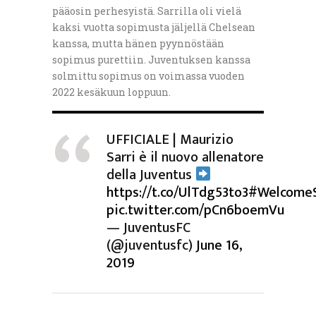
pääosin perhesyistä. Sarrilla oli vielä
kaksi vuotta sopimusta jäljellä Chelsean
kanssa, mutta hänen pyynnöstään
sopimus purettiin. Juventuksen kanssa
solmittu sopimus on voimassa vuoden
2022 kesäkuun loppuun.
UFFICIALE | Maurizio
Sarri è il nuovo allenatore
della Juventus
https://t.co/UlTdg53to3
#WelcomeS
pic.twitter.com/pCn6boemVu
— JuventusFC
(@juventusfc)
June 16,
2019