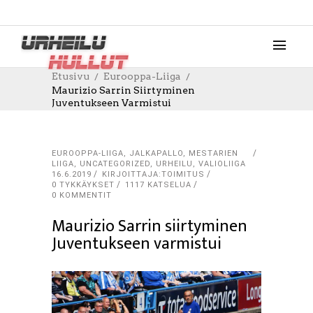
Etusivu
Eurooppa-Liiga
Maurizio Sarrin Siirtyminen
Juventukseen Varmistui
EUROOPPA-LIIGA
,
JALKAPALLO
,
MESTARIEN
LIIGA
,
UNCATEGORIZED
,
URHEILU
,
VALIOLIIGA
16.6.2019
KIRJOITTAJA:TOIMITUS
0
TYKKÄYKSET
1117 KATSELUA
0 KOMMENTIT
Maurizio Sarrin siirtyminen
Juventukseen varmistui