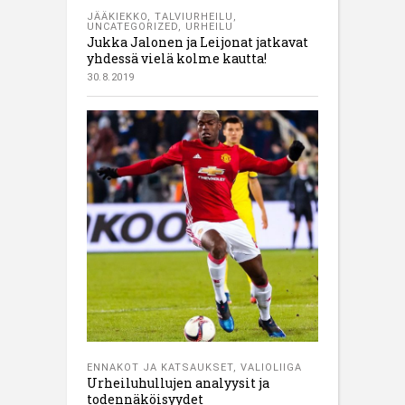
JÄÄKIEKKO
,
TALVIURHEILU
,
UNCATEGORIZED
,
URHEILU
Jukka Jalonen ja Leijonat jatkavat
yhdessä vielä kolme kautta!
30.8.2019
ENNAKOT JA KATSAUKSET
,
VALIOLIIGA
Urheiluhullujen analyysit ja
todennäköisyydet