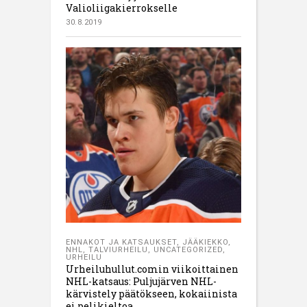
Valioliigakierrokselle
30.8.2019
ENNAKOT JA KATSAUKSET
,
JÄÄKIEKKO
,
NHL
,
TALVIURHEILU
,
UNCATEGORIZED
,
URHEILU
Urheiluhullut.comin viikoittainen
NHL-katsaus: Puljujärven NHL-
kärvistely päätökseen, kokaiinista
ei pelikieltoa